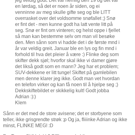
jeg veldig godt. Det var nemlig den 19 og det var
en lørdag, så det er noen år siden, og ei
venninne av meg skulle gifte seg og ble LITT
overrasket over det voldsomme snøfallet ;) Snø
er fint det - men kunne godt ha latt vente litt på
seg. Snø er fint om vinteren; og helst oppe i fjellet
så man kan bestemme selv om man vil besøke
den. Men sånn som vi hadde det i de første mnd i
år var veldig greit. Januar ble en lys og fin mnd i
forhold til hva det pleier å være :) Flinke deg som
skifter dekk sjøl; hvorfor skal ikke vi damer gjøre
det likså godt som en mann? Jeg har et problem;
SUV-dekkene er litt tunge! Skiftet på gamlebilen
men denne klarer jeg ikke. Godt man vet hvordan
en telefon virker og kan få noen til å hjelpe seg ;)
Dekkskiftebildet er skikkelig kult! Godt jobba
Adrian :):)
Klem
Sånn er det med de store avisene; det er storbyene som
teller, ikke grisgrendte strøk ;p Og ja, fliiinke Adrian og ikke
minst, FLINKE MEG! :D