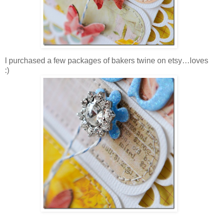
I purchased a few packages of bakers twine on etsy…loves
:)