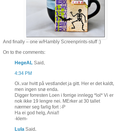
And finally – one w/Hambly Screenprints-stuff :)
On to the comments:
HegeAL
Said,
4:34 PM
Oi..var hvitt på vestlandet ja gitt. Her er det kaldt,
men ingen snø enda.
Digger forresten Loen i forrige innlegg *lol* Vi er
nok ikke 19 lengre nei. MErker at 30 tallet
nærmer seg farlig fort :-P
Ha ei god helg, Ania!!
-klem-
Lula
Said,