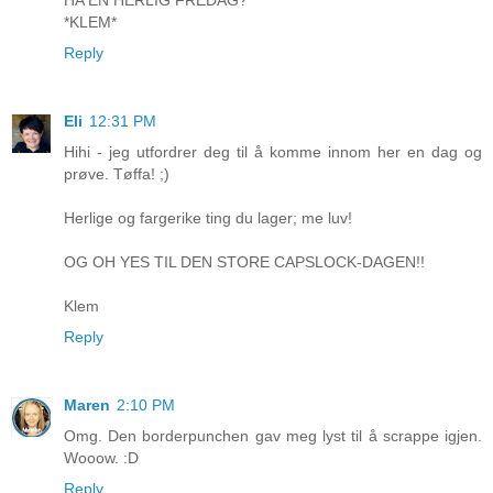
HA EN HERLIG FREDAG?
*KLEM*
Reply
Eli
12:31 PM
Hihi - jeg utfordrer deg til å komme innom her en dag og
prøve. Tøffa! ;)
Herlige og fargerike ting du lager; me luv!
OG OH YES TIL DEN STORE CAPSLOCK-DAGEN!!
Klem
Reply
Maren
2:10 PM
Omg. Den borderpunchen gav meg lyst til å scrappe igjen.
Wooow. :D
Reply