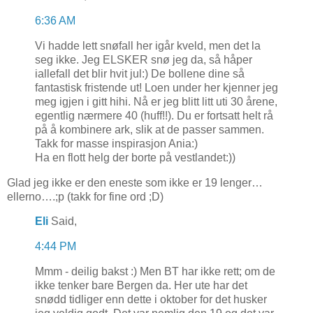
6:36 AM
Vi hadde lett snøfall her igår kveld, men det la
seg ikke. Jeg ELSKER snø jeg da, så håper
iallefall det blir hvit jul:) De bollene dine så
fantastisk fristende ut! Loen under her kjenner jeg
meg igjen i gitt hihi. Nå er jeg blitt litt uti 30 årene,
egentlig nærmere 40 (huff!!). Du er fortsatt helt rå
på å kombinere ark, slik at de passer sammen.
Takk for masse inspirasjon Ania:)
Ha en flott helg der borte på vestlandet:))
Glad jeg ikke er den eneste som ikke er 19 lenger…
ellerno….;p (takk for fine ord ;D)
Eli
Said,
4:44 PM
Mmm - deilig bakst :) Men BT har ikke rett; om de
ikke tenker bare Bergen da. Her ute har det
snødd tidliger enn dette i oktober for det husker