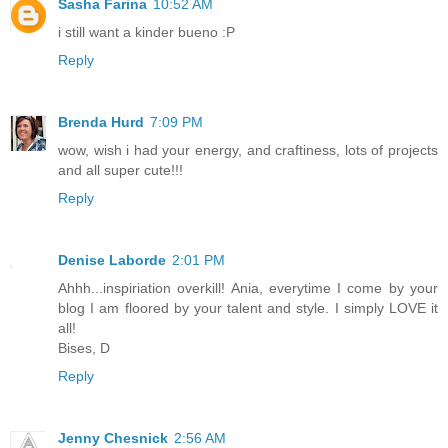
Sasha Farina
10:52 AM
i still want a kinder bueno :P
Reply
Brenda Hurd
7:09 PM
wow, wish i had your energy, and craftiness, lots of projects
and all super cute!!!
Reply
Denise Laborde
2:01 PM
Ahhh...inspiriation overkill! Ania, everytime I come by your
blog I am floored by your talent and style. I simply LOVE it
all!
Bises, D
Reply
Jenny Chesnick
2:56 AM