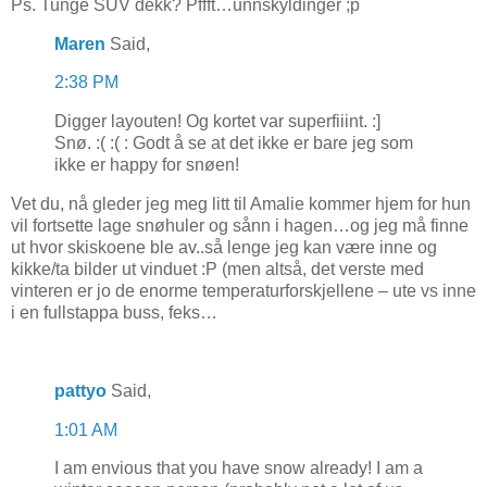
Ps. Tunge SUV dekk? Pffft…unnskyldinger ;p
Maren
Said,
2:38 PM
Digger layouten! Og kortet var superfiiint. :]
Snø. :( :( : Godt å se at det ikke er bare jeg som
ikke er happy for snøen!
Vet du, nå gleder jeg meg litt til Amalie kommer hjem for hun
vil fortsette lage snøhuler og sånn i hagen…og jeg må finne
ut hvor skiskoene ble av..så lenge jeg kan være inne og
kikke/ta bilder ut vinduet :P (men altså, det verste med
vinteren er jo de enorme temperaturforskjellene – ute vs inne
i en fullstappa buss, feks…
pattyo
Said,
1:01 AM
I am envious that you have snow already! I am a