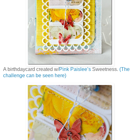
A birthdaycard created w/
Pink Paislee’s
Sweetness.
(The
challenge can be seen here)