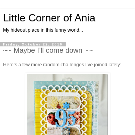
Little Corner of Ania
My hideout place in this funny world...
Friday, October 22, 2010
~~ Maybe I’ll come down ~~
Here’s a few more random challenges I’ve joined lately: